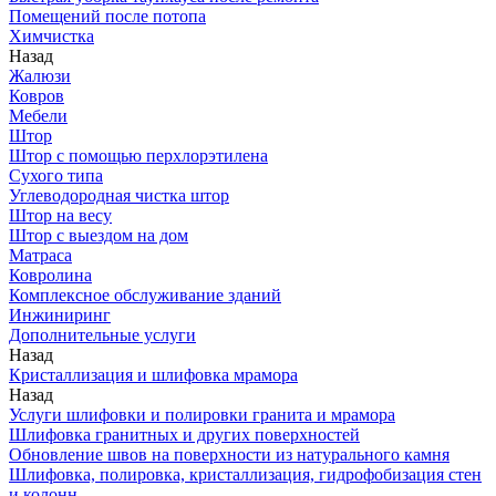
Помещений после потопа
Химчистка
Назад
Жалюзи
Ковров
Мебели
Штор
Штор с помощью перхлорэтилена
Сухого типа
Углеводородная чистка штор
Штор на весу
Штор с выездом на дом
Матраса
Ковролина
Комплексное обслуживание зданий
Инжиниринг
Дополнительные услуги
Назад
Кристаллизация и шлифовка мрамора
Назад
Услуги шлифовки и полировки гранита и мрамора
Шлифовка гранитных и других поверхностей
Обновление швов на поверхности из натурального камня
Шлифовка, полировка, кристаллизация, гидрофобизация стен
и колонн