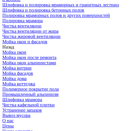
Шлифовка и полировка мраморных и гранитных лестниц
Шлифовка и полировка бетонных полов
Полировка мраморных полов и других поверхностей
Полировка мрамора
Чистка вентиляции
Чистка вентиляции от жира
Чистка жировой вентиляции
Мойка окон и фасадов
Назад
Мойка окон
Мойка окон после ремонта
Мойка окон альпинистами
Мойка витрин
Мойка фасадов
Мойка дома
Мойка коттеджа
Полимерное покрытие пола
Промышленный альпинизм
Шлифовка мрамора
Чистка кафельной плитки
Устранение запахов
Вывоз мусора
О нас
Цены