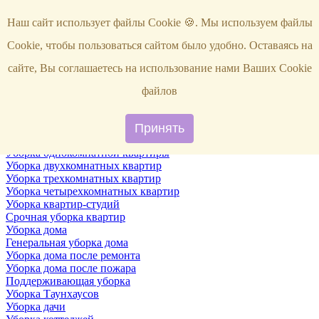
Услуги
Наш сайт использует файлы Cookie 🍪. Мы используем файлы
Уборка
Территории
Cookie, чтобы пользоваться сайтом было удобно. Оставаясь на
Уборка снега
ВИП-уборка
сайте, Вы соглашаетесь на использование нами Ваших Cookie
Уборка квартир
Генеральная уборка квартир
файлов
Уборка квартир после ремонта
Уборка квартир один раз в неделю
Поддерживающая уборка квартиры
Принять
Уборка квартир после пожара
Уборка однокомнатной квартиры
Уборка двухкомнатных квартир
Уборка трехкомнатных квартир
Уборка четырехкомнатных квартир
Уборка квартир-студий
Срочная уборка квартир
Уборка дома
Генеральная уборка дома
Уборка дома после ремонта
Уборка дома после пожара
Поддерживающая уборка
Уборка Таунхаусов
Уборка дачи