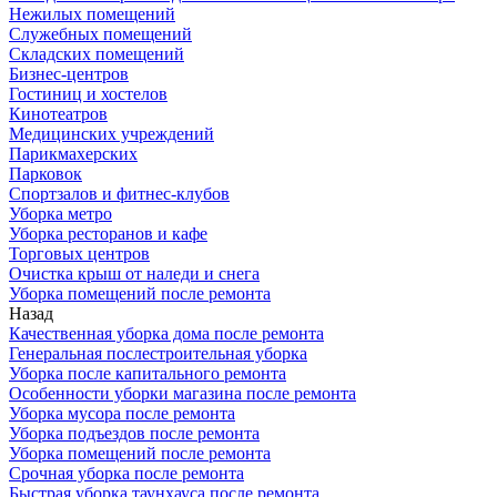
Нежилых помещений
Служебных помещений
Складских помещений
Бизнес-центров
Гостиниц и хостелов
Кинотеатров
Медицинских учреждений
Парикмахерских
Парковок
Спортзалов и фитнес-клубов
Уборка метро
Уборка ресторанов и кафе
Торговых центров
Очистка крыш от наледи и снега
Уборка помещений после ремонта
Назад
Качественная уборка дома после ремонта
Генеральная послестроительная уборка
Уборка после капитального ремонта
Особенности уборки магазина после ремонта
Уборка мусора после ремонта
Уборка подъездов после ремонта
Уборка помещений после ремонта
Срочная уборка после ремонта
Быстрая уборка таунхауса после ремонта