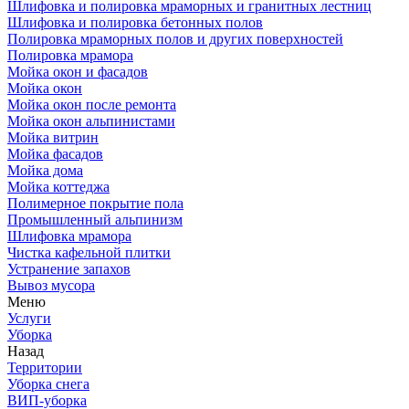
Шлифовка и полировка мраморных и гранитных лестниц
Шлифовка и полировка бетонных полов
Полировка мраморных полов и других поверхностей
Полировка мрамора
Мойка окон и фасадов
Мойка окон
Мойка окон после ремонта
Мойка окон альпинистами
Мойка витрин
Мойка фасадов
Мойка дома
Мойка коттеджа
Полимерное покрытие пола
Промышленный альпинизм
Шлифовка мрамора
Чистка кафельной плитки
Устранение запахов
Вывоз мусора
Меню
Услуги
Уборка
Назад
Территории
Уборка снега
ВИП-уборка