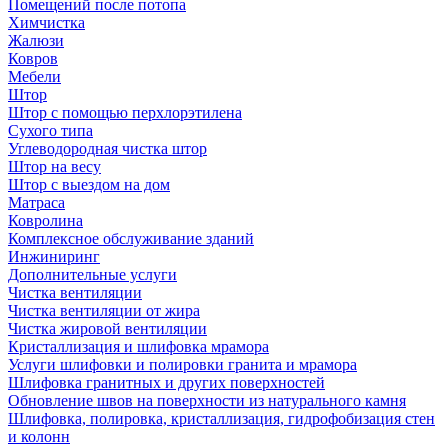
Помещений после потопа
Химчистка
Жалюзи
Ковров
Мебели
Штор
Штор с помощью перхлорэтилена
Сухого типа
Углеводородная чистка штор
Штор на весу
Штор с выездом на дом
Матраса
Ковролина
Комплексное обслуживание зданий
Инжиниринг
Дополнительные услуги
Чистка вентиляции
Чистка вентиляции от жира
Чистка жировой вентиляции
Кристаллизация и шлифовка мрамора
Услуги шлифовки и полировки гранита и мрамора
Шлифовка гранитных и других поверхностей
Обновление швов на поверхности из натурального камня
Шлифовка, полировка, кристаллизация, гидрофобизация стен
и колонн