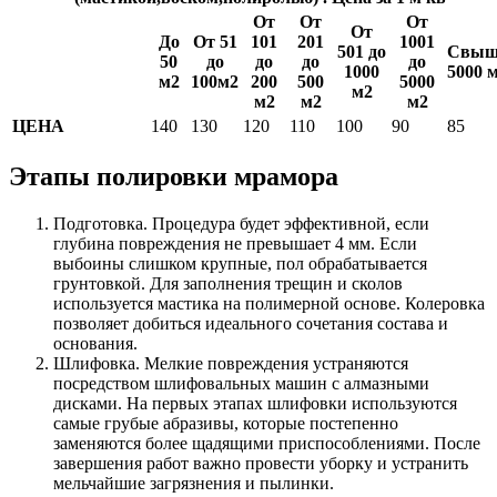
От
От
От
От
До
От 51
101
201
1001
501 до
Свыш
50
до
до
до
до
1000
5000 
м2
100м2
200
500
5000
м2
м2
м2
м2
ЦЕНА
140
130
120
110
100
90
85
Этапы полировки мрамора
Подготовка. Процедура будет эффективной, если
глубина повреждения не превышает 4 мм. Если
выбоины слишком крупные, пол обрабатывается
грунтовкой. Для заполнения трещин и сколов
используется мастика на полимерной основе. Колеровка
позволяет добиться идеального сочетания состава и
основания.
Шлифовка. Мелкие повреждения устраняются
посредством шлифовальных машин с алмазными
дисками. На первых этапах шлифовки используются
самые грубые абразивы, которые постепенно
заменяются более щадящими приспособлениями. После
завершения работ важно провести уборку и устранить
мельчайшие загрязнения и пылинки.