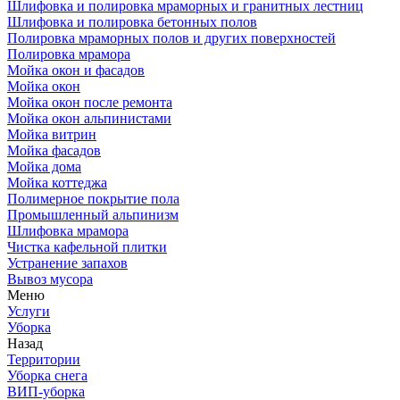
Шлифовка и полировка мраморных и гранитных лестниц
Шлифовка и полировка бетонных полов
Полировка мраморных полов и других поверхностей
Полировка мрамора
Мойка окон и фасадов
Мойка окон
Мойка окон после ремонта
Мойка окон альпинистами
Мойка витрин
Мойка фасадов
Мойка дома
Мойка коттеджа
Полимерное покрытие пола
Промышленный альпинизм
Шлифовка мрамора
Чистка кафельной плитки
Устранение запахов
Вывоз мусора
Меню
Услуги
Уборка
Назад
Территории
Уборка снега
ВИП-уборка