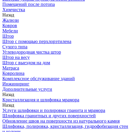
Помещений после потопа
Химчистка
Назад
Жалюзи
Ковров
Мебели
Штор
Штор с помощью перхлорэтилена
Сухого типа
Углеводородная чистка штор
Штор на весу
Штор с выездом на дом
Матраса
Ковролина
Комплексное обслуживание зданий
Инжиниринг
Дополнительные услуги
Назад
Кристаллизация и шлифовка мрамора
Назад
Услуги шлифовки и полировки гранита и мрамора
Шлифовка гранитных и других поверхностей
Обновление швов на поверхности из натурального камня
Шлифовка, полировка, кристаллизация, гидрофобизация стен
и колонн