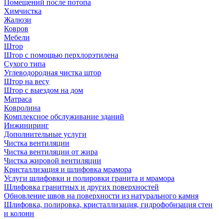
Помещений после потопа
Химчистка
Жалюзи
Ковров
Мебели
Штор
Штор с помощью перхлорэтилена
Сухого типа
Углеводородная чистка штор
Штор на весу
Штор с выездом на дом
Матраса
Ковролина
Комплексное обслуживание зданий
Инжиниринг
Дополнительные услуги
Чистка вентиляции
Чистка вентиляции от жира
Чистка жировой вентиляции
Кристаллизация и шлифовка мрамора
Услуги шлифовки и полировки гранита и мрамора
Шлифовка гранитных и других поверхностей
Обновление швов на поверхности из натурального камня
Шлифовка, полировка, кристаллизация, гидрофобизация стен
и колонн