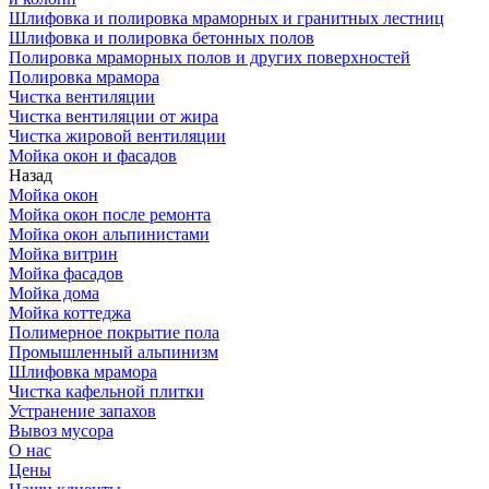
Шлифовка и полировка мраморных и гранитных лестниц
Шлифовка и полировка бетонных полов
Полировка мраморных полов и других поверхностей
Полировка мрамора
Чистка вентиляции
Чистка вентиляции от жира
Чистка жировой вентиляции
Мойка окон и фасадов
Назад
Мойка окон
Мойка окон после ремонта
Мойка окон альпинистами
Мойка витрин
Мойка фасадов
Мойка дома
Мойка коттеджа
Полимерное покрытие пола
Промышленный альпинизм
Шлифовка мрамора
Чистка кафельной плитки
Устранение запахов
Вывоз мусора
О нас
Цены