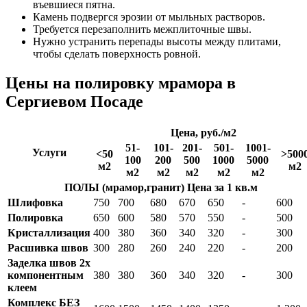
въевшиеся пятна.
Камень подвергся эрозии от мыльных растворов.
Требуется перезаполнить межплиточные швы.
Нужно устранить перепады высоты между плитами,
чтобы сделать поверхность ровной.
Цены на полировку мрамора в
Сергиевом Посаде
Цена, руб./м2
51-
101-
201-
501-
1001-
Услуги
<50
>500
100
200
500
1000
5000
м2
м2
м2
м2
м2
м2
м2
ПОЛЫ (мрамор,гранит) Цена за 1 кв.м
Шлифовка
750
700
680
670
650
-
600
Полировка
650
600
580
570
550
-
500
Кристаллизация
400
380
360
340
320
-
300
Расшивка швов
300
280
260
240
220
-
200
Заделка швов 2х
компонентным
380
380
360
340
320
-
300
клеем
Комплекс БЕЗ