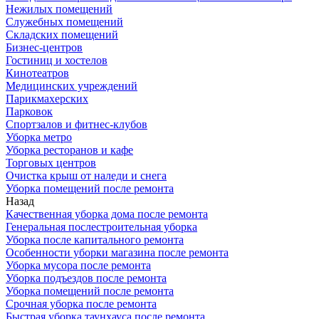
Нежилых помещений
Служебных помещений
Складских помещений
Бизнес-центров
Гостиниц и хостелов
Кинотеатров
Медицинских учреждений
Парикмахерских
Парковок
Спортзалов и фитнес-клубов
Уборка метро
Уборка ресторанов и кафе
Торговых центров
Очистка крыш от наледи и снега
Уборка помещений после ремонта
Назад
Качественная уборка дома после ремонта
Генеральная послестроительная уборка
Уборка после капитального ремонта
Особенности уборки магазина после ремонта
Уборка мусора после ремонта
Уборка подъездов после ремонта
Уборка помещений после ремонта
Срочная уборка после ремонта
Быстрая уборка таунхауса после ремонта