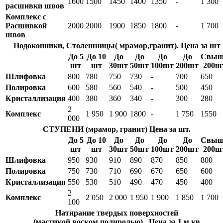
1600
1500
1450
1400
1350
-
1 300
расшивки швов
Комплекс с
Расшивкой
2000
2000
1900
1850
1800
-
1 700
швов
Подоконники, Столешницы( мрамор,гранит). Цена за шт
До 5
До 10
До
До
До
До
Свыш
шт
шт
30шт
50шт
100шт
200шт
200ш
Шлифовка
800
780
750
730
-
700
650
Полировка
600
580
560
540
-
500
450
Кристаллизация
400
380
360
340
-
300
280
2
Комплекс
1 950
1 900
1800
-
1 750
1550
000
СТУПЕНИ (мрамор, гранит) Цена за шт.
До 5
До 10
До
До
До
До
Свыш
шт
шт
30шт
50шт
100шт
200шт
200ш
Шлифовка
950
930
910
890
870
850
800
Полировка
750
730
710
690
670
650
600
Кристаллизация
550
530
510
490
470
450
400
2
Комплекс
2 050
2 000
1 950
1 900
1 850
1 700
100
Натирание твердых поверхностей
(мастикой,воском,полиролью) . Цена за 1 м кв