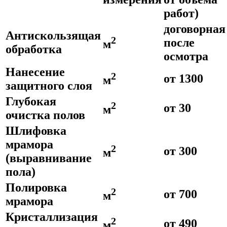
работ)
договорная
Антискользящая
2
после
м
обработка
осмотра
Нанесение
2
от 1300
м
защитного слоя
Глубокая
2
от 30
м
очистка полов
Шлифовка
мрамора
2
от 300
м
(выравнивание
пола)
Полировка
2
от 700
м
мрамора
Кристаллизация
2
от 490
м