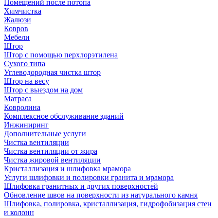
Помещений после потопа
Химчистка
Жалюзи
Ковров
Мебели
Штор
Штор с помощью перхлорэтилена
Сухого типа
Углеводородная чистка штор
Штор на весу
Штор с выездом на дом
Матраса
Ковролина
Комплексное обслуживание зданий
Инжиниринг
Дополнительные услуги
Чистка вентиляции
Чистка вентиляции от жира
Чистка жировой вентиляции
Кристаллизация и шлифовка мрамора
Услуги шлифовки и полировки гранита и мрамора
Шлифовка гранитных и других поверхностей
Обновление швов на поверхности из натурального камня
Шлифовка, полировка, кристаллизация, гидрофобизация стен
и колонн