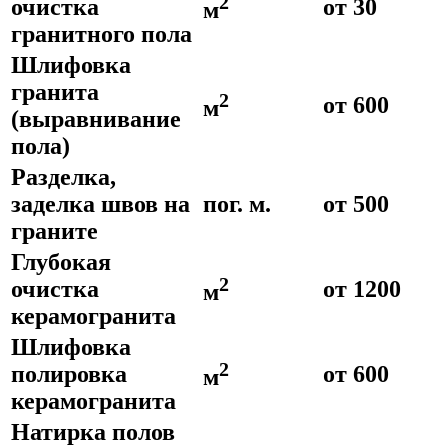
2
очистка
от 30
м
гранитного пола
Шлифовка
гранита
2
от 600
м
(выравнивание
пола)
Разделка,
заделка швов на
пог. м.
от 500
граните
Глубокая
2
очистка
от 1200
м
керамогранита
Шлифовка
2
полировка
от 600
м
керамогранита
Натирка полов