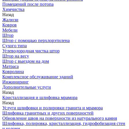
Помещений после потопа
Химчистка
Назад
Жалюзи
Ковров
Мебели
Штор
Штор с помощью перхлорэтилена
Сухого типа
Углеводородная чистка штор
Штор на весу
Штор с выездом на дом
Матраса
Ковролина
Комплексное обслуживание зданий
Инжиниринг
Дополнительные услуги
Назад
Кристаллизация и шлифовка мрамора
Назад
Услуги шлифовки и полировки гранита и мрамора
Шлифовка гранитных и других поверхностей
Обновление швов на поверхности из натурального камня
Шлифовка, полировка, кристаллизация, гидрофобизация стен
и колонн