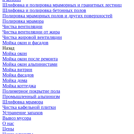
Шлифовка и полировка мраморных и гранитных лестниц
Шлифовка и полировка бетонных полов
Полировка мраморных полов и других поверхностей
Полировка мрамора
Чистка вентиляции
Чистка вентиляции от жира
Чистка жировой вентиляции
Мойка окон и фасадов
Назад
Мойка окон
Мойка окон после ремонта
Мойка окон альпинистами
Мойка витрин
Мойка фасадов
Мойка дома
Мойка коттеджа
Полимерное покрытие пола
Промышленный альпинизм
Шлифовка мрамора
Чистка кафельной плитки
Устранение запахов
Вывоз мусора
О нас
Цены