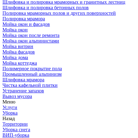
Шлифовка и полировка мраморных и гранитных лестниц
Шлифовка и полировка бетонных полов
Полировка мраморных полов и других поверхностей
Полировка мрамора
Мойка окон и фасадов
Мойка окон
Мойка окон после ремонта
Мойка окон альпинистами
Мойка витрин
Мойка фасадов
Мойка дома
Мойка коттеджа
Полимерное покрытие пола
Промышленный альпинизм
Шлифовка мрамора
Чистка кафельной плитки
Устранение запахов
Вывоз мусора
Меню
Услуги
Уборка
Назад
Территории
Уборка снега
ВИП-уборка