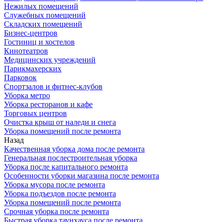
Нежилых помещений
Служебных помещений
Складских помещений
Бизнес-центров
Гостиниц и хостелов
Кинотеатров
Медицинских учреждений
Парикмахерских
Парковок
Спортзалов и фитнес-клубов
Уборка метро
Уборка ресторанов и кафе
Торговых центров
Очистка крыш от наледи и снега
Уборка помещений после ремонта
Назад
Качественная уборка дома после ремонта
Генеральная послестроительная уборка
Уборка после капитального ремонта
Особенности уборки магазина после ремонта
Уборка мусора после ремонта
Уборка подъездов после ремонта
Уборка помещений после ремонта
Срочная уборка после ремонта
Быстрая уборка таунхауса после ремонта