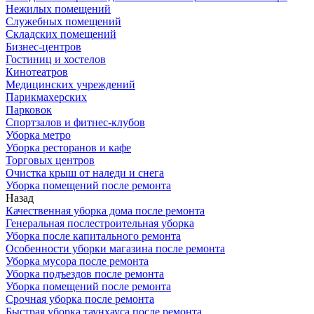
Нежилых помещений
Служебных помещений
Складских помещений
Бизнес-центров
Гостиниц и хостелов
Кинотеатров
Медицинских учреждений
Парикмахерских
Парковок
Спортзалов и фитнес-клубов
Уборка метро
Уборка ресторанов и кафе
Торговых центров
Очистка крыш от наледи и снега
Уборка помещений после ремонта
Назад
Качественная уборка дома после ремонта
Генеральная послестроительная уборка
Уборка после капитального ремонта
Особенности уборки магазина после ремонта
Уборка мусора после ремонта
Уборка подъездов после ремонта
Уборка помещений после ремонта
Срочная уборка после ремонта
Быстрая уборка таунхауса после ремонта