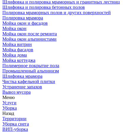
Шлифовка и полировка мраморных и гранитных лестниц
Шлифовка и полировка бетонных полов
Полировка мраморных полов и других поверхностей
Полировка мрамора
Мойка окон и фасадов
Мойка окон
Мойка окон после ремонта
Мойка окон альпинистами
Мойка витрин
Мойка фасадов
Мойка дома
Мойка коттеджа
Полимерное покрытие пола
Промышленный альпинизм
Шлифовка мрамора
Чистка кафельной плитки
Устранение запахов
Вывоз мусора
Меню
Услуги
Уборка
Назад
Территории
Уборка снега
ВИП-уборка