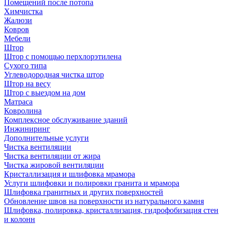
Помещений после потопа
Химчистка
Жалюзи
Ковров
Мебели
Штор
Штор с помощью перхлорэтилена
Сухого типа
Углеводородная чистка штор
Штор на весу
Штор с выездом на дом
Матраса
Ковролина
Комплексное обслуживание зданий
Инжиниринг
Дополнительные услуги
Чистка вентиляции
Чистка вентиляции от жира
Чистка жировой вентиляции
Кристаллизация и шлифовка мрамора
Услуги шлифовки и полировки гранита и мрамора
Шлифовка гранитных и других поверхностей
Обновление швов на поверхности из натурального камня
Шлифовка, полировка, кристаллизация, гидрофобизация стен
и колонн