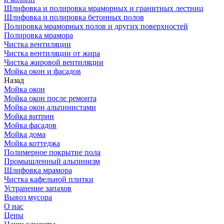
Шлифовка и полировка мраморных и гранитных лестниц
Шлифовка и полировка бетонных полов
Полировка мраморных полов и других поверхностей
Полировка мрамора
Чистка вентиляции
Чистка вентиляции от жира
Чистка жировой вентиляции
Мойка окон и фасадов
Назад
Мойка окон
Мойка окон после ремонта
Мойка окон альпинистами
Мойка витрин
Мойка фасадов
Мойка дома
Мойка коттеджа
Полимерное покрытие пола
Промышленный альпинизм
Шлифовка мрамора
Чистка кафельной плитки
Устранение запахов
Вывоз мусора
О нас
Цены