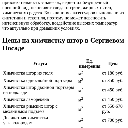
привлекательность занавесок, вернет их безупречный
внешний вид, не оставит следа от грязи, жирных пятен,
химических средств. Большинство аксессуаров выполнено из
синтетики и текстиля, поэтому не может переносить
интенсивную обработку, воздействие высоких температур,
что актуально при домашних условиях.
Цены на химчистку штор в Сергиевом
Посаде
Ед.
Услуга
Цена
измерения
2
Химчистка штор из тюля
от 180 руб.
м
2
Химчистка однослойной портьеры
от 350 руб.
м
Химчистка штор двойной портьеры
2
от 450 руб.
м
на подкладе
2
Химчистка ламбрекена
от 450 руб.
м
Химчистка римских штор с
от 550-670
2
м
механизмом подъема
руб.
Деликатная химчистка
2
от 700 руб.
м
углеводородом