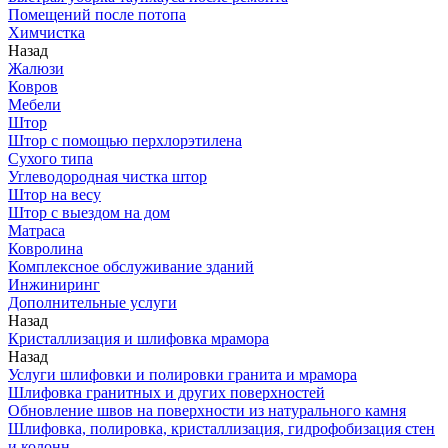
Помещений после потопа
Химчистка
Назад
Жалюзи
Ковров
Мебели
Штор
Штор с помощью перхлорэтилена
Сухого типа
Углеводородная чистка штор
Штор на весу
Штор с выездом на дом
Матраса
Ковролина
Комплексное обслуживание зданий
Инжиниринг
Дополнительные услуги
Назад
Кристаллизация и шлифовка мрамора
Назад
Услуги шлифовки и полировки гранита и мрамора
Шлифовка гранитных и других поверхностей
Обновление швов на поверхности из натурального камня
Шлифовка, полировка, кристаллизация, гидрофобизация стен
и колонн