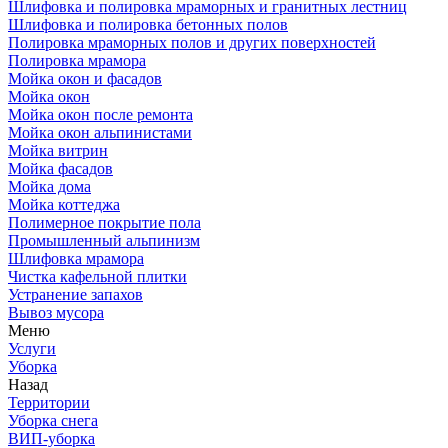
Шлифовка и полировка мраморных и гранитных лестниц
Шлифовка и полировка бетонных полов
Полировка мраморных полов и других поверхностей
Полировка мрамора
Мойка окон и фасадов
Мойка окон
Мойка окон после ремонта
Мойка окон альпинистами
Мойка витрин
Мойка фасадов
Мойка дома
Мойка коттеджа
Полимерное покрытие пола
Промышленный альпинизм
Шлифовка мрамора
Чистка кафельной плитки
Устранение запахов
Вывоз мусора
Меню
Услуги
Уборка
Назад
Территории
Уборка снега
ВИП-уборка