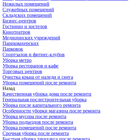
Нежилых помещений
Служебных помещений
Складских помещений
Бизнес-центров
Гостиниц и хостелов
Кинотеатров
Медицинских учреждений
Парикмахерских
Парковок
Спортзалов и фитнес-клубов
Уборка метро
Уборка ресторанов и кафе
Торговых центров
Очистка крыш от наледи и снега
Уборка помещений после ремонта
Назад
Качественная уборка дома после ремонта
Генеральная послестроительная уборка
Уборка после капитального ремонта
Особенности уборки магазина после ремонта
Уборка мусора после ремонта
Уборка подъездов после ремонта
Уборка помещений после ремонта
Срочная уборка после ремонта
Быстрая уборка таунхауса после ремонта