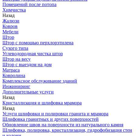
Помещений после потопа
Химчистка
Назад
Жалюзи
Ковров
Мебели
Штор
Штор с помощью перхлорэтилена
Сухого типа
Углеводородная чистка штор
Штор на весу
Штор с выездом на дом
Матраса
Ковролина
Комплексное обслуживание зданий
Инжиниринг
Дополнительные услуги
Назад
Кристаллизация и шлифовка мрамора
Назад
Услуги шлифовки и полировки гранита и мрамора
Шлифовка гранитных и других поверхностей
Обновление швов на поверхности из натурального камня
Шлифовка, полировка, кристаллизация, гидрофобизация стен
и колонн