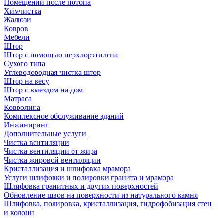
Помещений после потопа
Химчистка
Жалюзи
Ковров
Мебели
Штор
Штор с помощью перхлорэтилена
Сухого типа
Углеводородная чистка штор
Штор на весу
Штор с выездом на дом
Матраса
Ковролина
Комплексное обслуживание зданий
Инжиниринг
Дополнительные услуги
Чистка вентиляции
Чистка вентиляции от жира
Чистка жировой вентиляции
Кристаллизация и шлифовка мрамора
Услуги шлифовки и полировки гранита и мрамора
Шлифовка гранитных и других поверхностей
Обновление швов на поверхности из натурального камня
Шлифовка, полировка, кристаллизация, гидрофобизация стен
и колонн