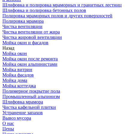
Шлифовка и полировка мраморных и гранитных лестниц
Шлифовка и полировка бетонных полов
Полировка мраморных полов и других поверхностей
Полировка мрамора
Чистка вентиляции
Чистка вентиляции от жира
Чистка жировой вентиляции
Мойка окон и фасадов
Назад
Мойка окон
Мойка окон после ремонта
Мойка окон альпинистами
Мойка витрин
Мойка фасадов
Мойка дома
Мойка коттеджа
Полимерное покрытие пола
Промышленный альпинизм
Шлифовка мрамора
Чистка кафельной плитки
Устранение запахов
Вывоз мусора
О нас
Цены