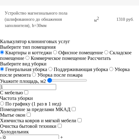
Уcтpoйcтвo мaгнeзиaльнoгo пoлa
2
(шлифованного до обнажения
1310 руб.
м
зaпoлнитeля), h=30мм
Калькулятор клининговых услуг
Выберите тип помещения
Квартиры и коттеджи
Офисное помещение
Складское
помещение
Коммерческое помещение
Рассчитать
Выберите вид уборки
Генеральная уборка
Поддерживающая уборка
Уборка
после ремонта
Уборка после пожара
Укажите площадь, м2
С мебелью
Частота уборки
По графику (1 раз в 1 нед)
Помещение за пределами МКАД
Мытье окон
Химчистка ковров и мягкой мебели
Очистка бытовой техники
Холодильник
-
+