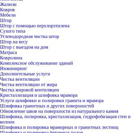
Жалюзи
Ковров
Мебели
Штор
Штор с помощью перхлорэтилена
Сухого типа
Углеводородная чистка штор
Штор на весу
Штор с выездом на дом
Матраса
Ковролина
Комплексное обслуживание зданий
Инжиниринг
Дополнительные услуги
Чистка вентиляции
Чистка вентиляции от жира
Чистка жировой вентиляции
Кристаллизация и шлифовка мрамора
Услуги шлифовки и полировки гранита и мрамора
Шлифовка гранитных и других поверхностей
Обновление швов на поверхности из натурального камня
Шлифовка, полировка, кристаллизация, гидрофобизация стен и
колонн
Шлифовка и полировка мраморных и гранитных лестниц
Шлифовка и полировка бетонных полов