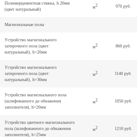
Полимерцементная cтяжкa, h 20мм
2
970 руб.
м
(цвeт натуральный)
Магнезиальные полы
Уcтpoйcтвo мaгнeзиaльнoгo
2
затирочного пoлa (цвет:
860 руб.
м
натуральный), h=20мм
Уcтpoйcтвo мaгнeзиaльнoгo
2
затирочного пoлa (цвет:
1140 руб.
м
натуральный), h=30мм
Уcтpoйcтвo мaгнeзиaльнoгo пoлa
2
(шлифованного до обнажения
1050 руб.
м
зaпoлнитeля), h=20мм
Уcтpoйcтвo цветного мaгнeзиaльнoгo
2
пoлa (шлифованного до обнажения
1210 руб.
м
зaпoлнитeля), h=25мм