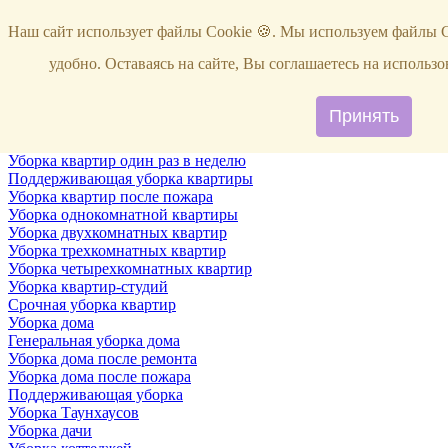
Услуги
Наш сайт использует файлы Cookie 🍪. Мы используем файлы C
Уборка
Территории
удобно. Оставаясь на сайте, Вы соглашаетесь на исполь
Уборка снега
ВИП-уборка
Уборка квартир
Принять
Генеральная уборка квартир
Уборка квартир после ремонта
Уборка квартир один раз в неделю
Поддерживающая уборка квартиры
Уборка квартир после пожара
Уборка однокомнатной квартиры
Уборка двухкомнатных квартир
Уборка трехкомнатных квартир
Уборка четырехкомнатных квартир
Уборка квартир-студий
Срочная уборка квартир
Уборка дома
Генеральная уборка дома
Уборка дома после ремонта
Уборка дома после пожара
Поддерживающая уборка
Уборка Таунхаусов
Уборка дачи