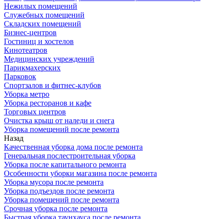
Нежилых помещений
Служебных помещений
Складских помещений
Бизнес-центров
Гостиниц и хостелов
Кинотеатров
Медицинских учреждений
Парикмахерских
Парковок
Спортзалов и фитнес-клубов
Уборка метро
Уборка ресторанов и кафе
Торговых центров
Очистка крыш от наледи и снега
Уборка помещений после ремонта
Назад
Качественная уборка дома после ремонта
Генеральная послестроительная уборка
Уборка после капитального ремонта
Особенности уборки магазина после ремонта
Уборка мусора после ремонта
Уборка подъездов после ремонта
Уборка помещений после ремонта
Срочная уборка после ремонта
Быстрая уборка таунхауса после ремонта