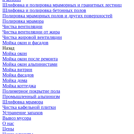
Шлифовка и полировка мраморных и гранитных лестниц
Шлифовка и полировка бетонных полов
Полировка мраморных полов и других поверхностей
Полировка мрамора
Чистка вентиляции
Чистка вентиляции от жира
Чистка жировой вентиляции
Мойка окон и фасадов
Назад
Мойка окон
Мойка окон после ремонта
Мойка окон альпинистами
Мойка витрин
Мойка фасадов
Мойка дома
Мойка коттеджа
Полимерное покрытие пола
Промышленный альпинизм
Шлифовка мрамора
Чистка кафельной плитки
Устранение запахов
Вывоз мусора
О нас
Цены