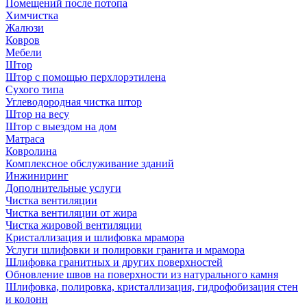
Помещений после потопа
Химчистка
Жалюзи
Ковров
Мебели
Штор
Штор с помощью перхлорэтилена
Сухого типа
Углеводородная чистка штор
Штор на весу
Штор с выездом на дом
Матраса
Ковролина
Комплексное обслуживание зданий
Инжиниринг
Дополнительные услуги
Чистка вентиляции
Чистка вентиляции от жира
Чистка жировой вентиляции
Кристаллизация и шлифовка мрамора
Услуги шлифовки и полировки гранита и мрамора
Шлифовка гранитных и других поверхностей
Обновление швов на поверхности из натурального камня
Шлифовка, полировка, кристаллизация, гидрофобизация стен
и колонн