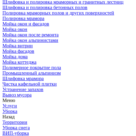
Шлифовка и полировка мраморных и гранитных лестниц
Шлифовка и полировка бетонных полов
Полировка мраморных полов и других поверхностей
Полировка мрамора
Мойка окон и фасадов
Мойка окон
Мойка окон после ремонта
Мойка окон альпинистами
Мойка витрин
Мойка фасадов
Мойка дома
Мойка коттеджа
Полимерное покрытие пола
Промышленный альпинизм
Шлифовка мрамора
Чистка кафельной плитки
Устранение запахов
Вывоз мусора
Меню
Услуги
Уборка
Назад
Территории
Уборка снега
ВИП-уборка