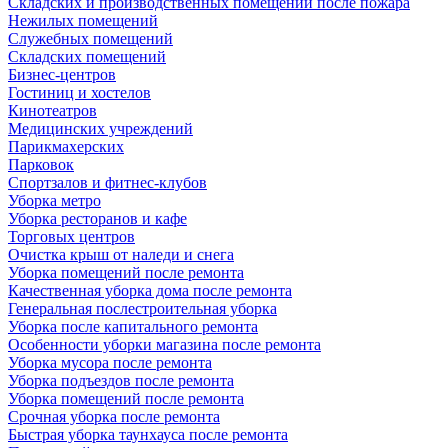
Складских и производственных помещений после пожара
Нежилых помещений
Служебных помещений
Складских помещений
Бизнес-центров
Гостиниц и хостелов
Кинотеатров
Медицинских учреждений
Парикмахерских
Парковок
Спортзалов и фитнес-клубов
Уборка метро
Уборка ресторанов и кафе
Торговых центров
Очистка крыш от наледи и снега
Уборка помещений после ремонта
Качественная уборка дома после ремонта
Генеральная послестроительная уборка
Уборка после капитального ремонта
Особенности уборки магазина после ремонта
Уборка мусора после ремонта
Уборка подъездов после ремонта
Уборка помещений после ремонта
Срочная уборка после ремонта
Быстрая уборка таунхауса после ремонта