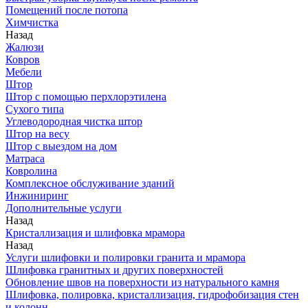
Помещений после потопа
Химчистка
Назад
Жалюзи
Ковров
Мебели
Штор
Штор с помощью перхлорэтилена
Сухого типа
Углеводородная чистка штор
Штор на весу
Штор с выездом на дом
Матраса
Ковролина
Комплексное обслуживание зданий
Инжиниринг
Дополнительные услуги
Назад
Кристаллизация и шлифовка мрамора
Назад
Услуги шлифовки и полировки гранита и мрамора
Шлифовка гранитных и других поверхностей
Обновление швов на поверхности из натурального камня
Шлифовка, полировка, кристаллизация, гидрофобизация стен
и колонн