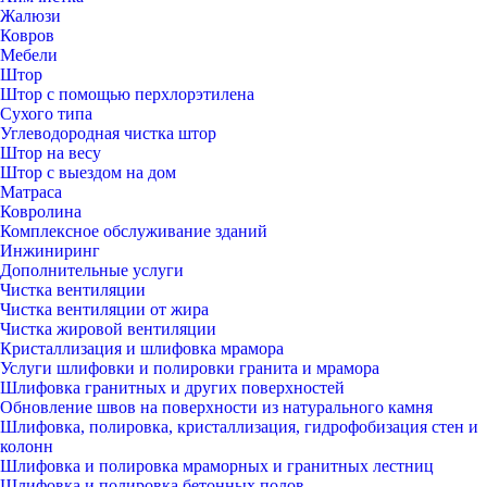
Жалюзи
Ковров
Мебели
Штор
Штор с помощью перхлорэтилена
Сухого типа
Углеводородная чистка штор
Штор на весу
Штор с выездом на дом
Матраса
Ковролина
Комплексное обслуживание зданий
Инжиниринг
Дополнительные услуги
Чистка вентиляции
Чистка вентиляции от жира
Чистка жировой вентиляции
Кристаллизация и шлифовка мрамора
Услуги шлифовки и полировки гранита и мрамора
Шлифовка гранитных и других поверхностей
Обновление швов на поверхности из натурального камня
Шлифовка, полировка, кристаллизация, гидрофобизация стен и
колонн
Шлифовка и полировка мраморных и гранитных лестниц
Шлифовка и полировка бетонных полов