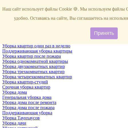
Услуги
Наш сайт использует файлы Cookie 🍪. Мы используем файлы C
Уборка
Территории
удобно. Оставаясь на сайте, Вы соглашаетесь на исполь
Уборка снега
ВИП-уборка
Уборка квартир
Принять
Генеральная уборка квартир
Уборка квартир после ремонта
Уборка квартир один раз в неделю
Поддерживающая уборка квартиры
Уборка квартир после пожара
Уборка однокомнатной квартиры
Уборка двухкомнатных квартир
Уборка трехкомнатных квартир
Уборка четырехкомнатных квартир
Уборка квартир-студий
Срочная уборка квартир
Уборка дома
Генеральная уборка дома
Уборка дома после ремонта
Уборка дома после пожара
Поддерживающая уборка
Уборка Таунхаусов
Уборка дачи