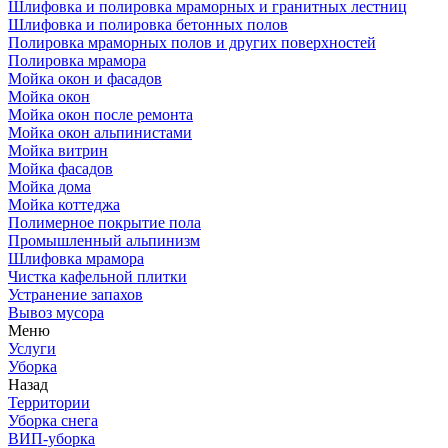
Шлифовка и полировка мраморных и гранитных лестниц
Шлифовка и полировка бетонных полов
Полировка мраморных полов и других поверхностей
Полировка мрамора
Мойка окон и фасадов
Мойка окон
Мойка окон после ремонта
Мойка окон альпинистами
Мойка витрин
Мойка фасадов
Мойка дома
Мойка коттеджа
Полимерное покрытие пола
Промышленный альпинизм
Шлифовка мрамора
Чистка кафельной плитки
Устранение запахов
Вывоз мусора
Меню
Услуги
Уборка
Назад
Территории
Уборка снега
ВИП-уборка