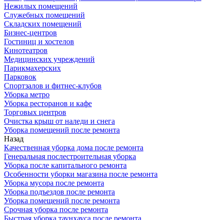
Нежилых помещений
Служебных помещений
Складских помещений
Бизнес-центров
Гостиниц и хостелов
Кинотеатров
Медицинских учреждений
Парикмахерских
Парковок
Спортзалов и фитнес-клубов
Уборка метро
Уборка ресторанов и кафе
Торговых центров
Очистка крыш от наледи и снега
Уборка помещений после ремонта
Назад
Качественная уборка дома после ремонта
Генеральная послестроительная уборка
Уборка после капитального ремонта
Особенности уборки магазина после ремонта
Уборка мусора после ремонта
Уборка подъездов после ремонта
Уборка помещений после ремонта
Срочная уборка после ремонта
Быстрая уборка таунхауса после ремонта