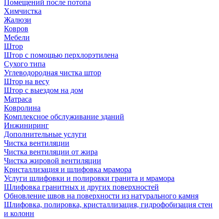
Помещений после потопа
Химчистка
Жалюзи
Ковров
Мебели
Штор
Штор с помощью перхлорэтилена
Сухого типа
Углеводородная чистка штор
Штор на весу
Штор с выездом на дом
Матраса
Ковролина
Комплексное обслуживание зданий
Инжиниринг
Дополнительные услуги
Чистка вентиляции
Чистка вентиляции от жира
Чистка жировой вентиляции
Кристаллизация и шлифовка мрамора
Услуги шлифовки и полировки гранита и мрамора
Шлифовка гранитных и других поверхностей
Обновление швов на поверхности из натурального камня
Шлифовка, полировка, кристаллизация, гидрофобизация стен
и колонн