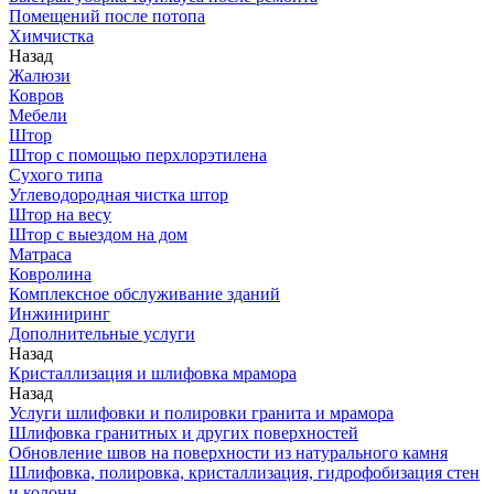
Помещений после потопа
Химчистка
Назад
Жалюзи
Ковров
Мебели
Штор
Штор с помощью перхлорэтилена
Сухого типа
Углеводородная чистка штор
Штор на весу
Штор с выездом на дом
Матраса
Ковролина
Комплексное обслуживание зданий
Инжиниринг
Дополнительные услуги
Назад
Кристаллизация и шлифовка мрамора
Назад
Услуги шлифовки и полировки гранита и мрамора
Шлифовка гранитных и других поверхностей
Обновление швов на поверхности из натурального камня
Шлифовка, полировка, кристаллизация, гидрофобизация стен
и колонн