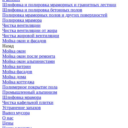
Шлифовка и полировка мраморных и гранитных лестниц
Шлифовка и полировка бетонных полов
Полировка мраморных полов и других поверхностей
Полировка мрамора
Чистка вентиляции
Чистка вентиляции от жира
Чистка жировой вентиляции
Мойка окон и фасадов
Назад
Мойка окон
Мойка окон после ремонта
Мойка окон альпинистами
Мойка витрин
Мойка фасадов
Мойка дома
Мойка коттеджа
Полимерное покрытие пола
Промышленный альпинизм
Шлифовка мрамора
Чистка кафельной плитки
Устранение запахов
Вывоз мусора
О нас
Цены