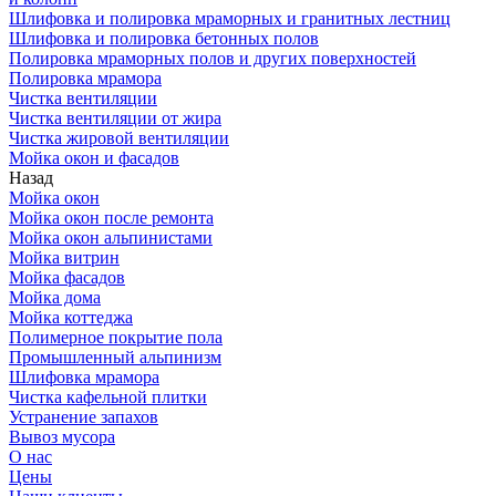
Шлифовка и полировка мраморных и гранитных лестниц
Шлифовка и полировка бетонных полов
Полировка мраморных полов и других поверхностей
Полировка мрамора
Чистка вентиляции
Чистка вентиляции от жира
Чистка жировой вентиляции
Мойка окон и фасадов
Назад
Мойка окон
Мойка окон после ремонта
Мойка окон альпинистами
Мойка витрин
Мойка фасадов
Мойка дома
Мойка коттеджа
Полимерное покрытие пола
Промышленный альпинизм
Шлифовка мрамора
Чистка кафельной плитки
Устранение запахов
Вывоз мусора
О нас
Цены