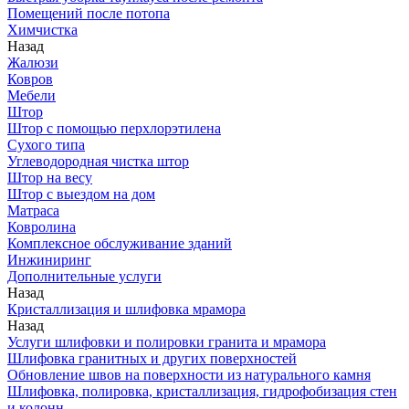
Помещений после потопа
Химчистка
Назад
Жалюзи
Ковров
Мебели
Штор
Штор с помощью перхлорэтилена
Сухого типа
Углеводородная чистка штор
Штор на весу
Штор с выездом на дом
Матраса
Ковролина
Комплексное обслуживание зданий
Инжиниринг
Дополнительные услуги
Назад
Кристаллизация и шлифовка мрамора
Назад
Услуги шлифовки и полировки гранита и мрамора
Шлифовка гранитных и других поверхностей
Обновление швов на поверхности из натурального камня
Шлифовка, полировка, кристаллизация, гидрофобизация стен
и колонн