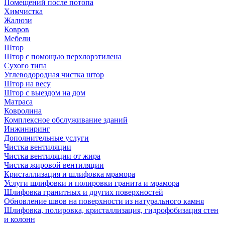
Помещений после потопа
Химчистка
Жалюзи
Ковров
Мебели
Штор
Штор с помощью перхлорэтилена
Сухого типа
Углеводородная чистка штор
Штор на весу
Штор с выездом на дом
Матраса
Ковролина
Комплексное обслуживание зданий
Инжиниринг
Дополнительные услуги
Чистка вентиляции
Чистка вентиляции от жира
Чистка жировой вентиляции
Кристаллизация и шлифовка мрамора
Услуги шлифовки и полировки гранита и мрамора
Шлифовка гранитных и других поверхностей
Обновление швов на поверхности из натурального камня
Шлифовка, полировка, кристаллизация, гидрофобизация стен
и колонн