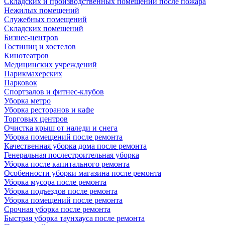
Складских и производственных помещений после пожара
Нежилых помещений
Служебных помещений
Складских помещений
Бизнес-центров
Гостиниц и хостелов
Кинотеатров
Медицинских учреждений
Парикмахерских
Парковок
Спортзалов и фитнес-клубов
Уборка метро
Уборка ресторанов и кафе
Торговых центров
Очистка крыш от наледи и снега
Уборка помещений после ремонта
Качественная уборка дома после ремонта
Генеральная послестроительная уборка
Уборка после капитального ремонта
Особенности уборки магазина после ремонта
Уборка мусора после ремонта
Уборка подъездов после ремонта
Уборка помещений после ремонта
Срочная уборка после ремонта
Быстрая уборка таунхауса после ремонта