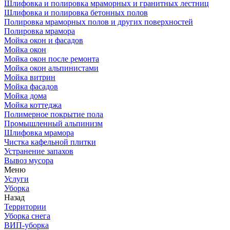
Шлифовка и полировка мраморных и гранитных лестниц
Шлифовка и полировка бетонных полов
Полировка мраморных полов и других поверхностей
Полировка мрамора
Мойка окон и фасадов
Мойка окон
Мойка окон после ремонта
Мойка окон альпинистами
Мойка витрин
Мойка фасадов
Мойка дома
Мойка коттеджа
Полимерное покрытие пола
Промышленный альпинизм
Шлифовка мрамора
Чистка кафельной плитки
Устранение запахов
Вывоз мусора
Меню
Услуги
Уборка
Назад
Территории
Уборка снега
ВИП-уборка