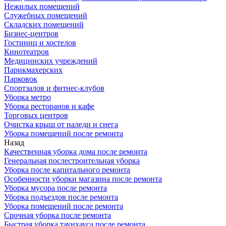
Нежилых помещений
Служебных помещений
Складских помещений
Бизнес-центров
Гостиниц и хостелов
Кинотеатров
Медицинских учреждений
Парикмахерских
Парковок
Спортзалов и фитнес-клубов
Уборка метро
Уборка ресторанов и кафе
Торговых центров
Очистка крыш от наледи и снега
Уборка помещений после ремонта
Назад
Качественная уборка дома после ремонта
Генеральная послестроительная уборка
Уборка после капитального ремонта
Особенности уборки магазина после ремонта
Уборка мусора после ремонта
Уборка подъездов после ремонта
Уборка помещений после ремонта
Срочная уборка после ремонта
Быстрая уборка таунхауса после ремонта