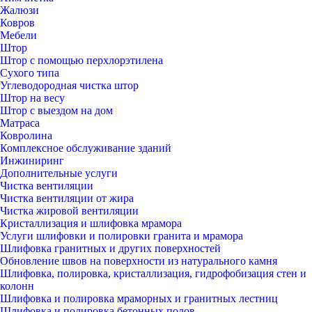
Жалюзи
Ковров
Мебели
Штор
Штор с помощью перхлорэтилена
Сухого типа
Углеводородная чистка штор
Штор на весу
Штор с выездом на дом
Матраса
Ковролина
Комплексное обслуживание зданий
Инжиниринг
Дополнительные услуги
Чистка вентиляции
Чистка вентиляции от жира
Чистка жировой вентиляции
Кристаллизация и шлифовка мрамора
Услуги шлифовки и полировки гранита и мрамора
Шлифовка гранитных и других поверхностей
Обновление швов на поверхности из натурального камня
Шлифовка, полировка, кристаллизация, гидрофобизация стен и
колонн
Шлифовка и полировка мраморных и гранитных лестниц
Шлифовка и полировка бетонных полов