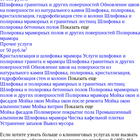
Шлифовка гранитных и других поверхностей
Обновление швов
на поверхности из натурального камня
Шлифовка, полировка,
кристаллизация, гидрофобизация стен и колонн
Шлифовка и
полировка мраморных и гранитных лестниц
Шлифовка и
полировка бетонных полов
Показать еще
Полировка мраморных полов и других поверхностей
Полировка
мрамора
Прочие услуги
2
от 50 руб./м
Кристаллизация и шлифовка мрамора
Услуги шлифовки и
полировки гранита и мрамора
Шлифовка гранитных и других
поверхностей
Обновление швов на поверхности из
натурального камня
Шлифовка, полировка, кристаллизация,
гидрофобизация стен и колонн
Показать еще
Шлифовка и полировка мраморных и гранитных лестниц
Шлифовка и полировка бетонных полов
Полировка мраморных
полов и других поверхностей
Полировка мрамора
Мойка окон и
фасадов
Мойка окон
Мойка окон после ремонта
Мойка окон
альпинистами
Мойка витрин
Показать еще
Мойка фасадов
Полимерное покрытие пола
Промышленный
альпинизм
Шлифовка мрамора
Чистка кафельной плитки
Устранение запахов
Вывоз мусора
Если хотите узнать больше о клининговых услугах или вызвать