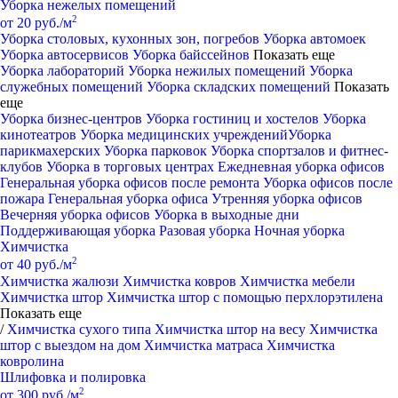
Уборка нежелых помещений
2
от 20 руб./м
Уборка столовых, кухонных зон, погребов
Уборка автомоек
Уборка автосервисов
Уборка байссейнов
Показать еще
Уборка лабораторий
Уборка нежилых помещений
Уборка
служебных помещений
Уборка складских помещений
Показать
еще
Уборка бизнес-центров
Уборка гостиниц и хостелов
Уборка
кинотеатров
Уборка медицинских учреждений
Уборка
парикмахерских
Уборка парковок
Уборка спортзалов и фитнес-
клубов
Уборка в торговых центрах
Ежедневная уборка офисов
Генеральная уборка офисов после ремонта
Уборка офисов после
пожара
Генеральная уборка офиса
Утренняя уборка офисов
Вечерняя уборка офисов
Уборка в выходные дни
Поддерживающая уборка
Разовая уборка
Ночная уборка
Химчистка
2
от 40 руб./м
Химчистка жалюзи
Химчистка ковров
Химчистка мебели
Химчистка штор
Химчистка штор с помощью перхлорэтилена
Показать еще
/
Химчистка сухого типа
Химчистка штор на весу
Химчистка
штор с выездом на дом
Химчистка матраса
Химчистка
ковролина
Шлифовка и полировка
2
от 300 руб./м