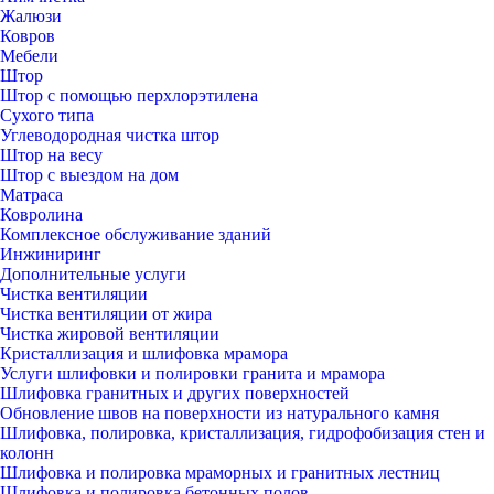
Жалюзи
Ковров
Мебели
Штор
Штор с помощью перхлорэтилена
Сухого типа
Углеводородная чистка штор
Штор на весу
Штор с выездом на дом
Матраса
Ковролина
Комплексное обслуживание зданий
Инжиниринг
Дополнительные услуги
Чистка вентиляции
Чистка вентиляции от жира
Чистка жировой вентиляции
Кристаллизация и шлифовка мрамора
Услуги шлифовки и полировки гранита и мрамора
Шлифовка гранитных и других поверхностей
Обновление швов на поверхности из натурального камня
Шлифовка, полировка, кристаллизация, гидрофобизация стен и
колонн
Шлифовка и полировка мраморных и гранитных лестниц
Шлифовка и полировка бетонных полов