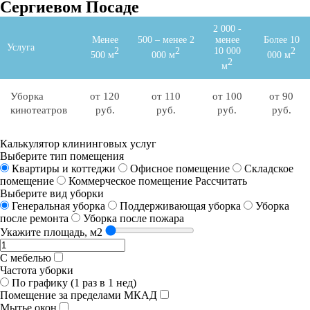
Сергиевом Посаде
2 000 -
Менее
500 – менее 2
менее
Более 10
Услуга
2
2
10 000
2
500 м
000 м
000 м
2
м
Уборка
от 120
от 110
от 100
от 90
кинотеатров
руб.
руб.
руб.
руб.
Калькулятор клининговых услуг
Выберите тип помещения
Квартиры и коттеджи
Офисное помещение
Складское
помещение
Коммерческое помещение
Рассчитать
Выберите вид уборки
Генеральная уборка
Поддерживающая уборка
Уборка
после ремонта
Уборка после пожара
Укажите площадь, м2
С мебелью
Частота уборки
По графику (1 раз в 1 нед)
Помещение за пределами МКАД
Мытье окон