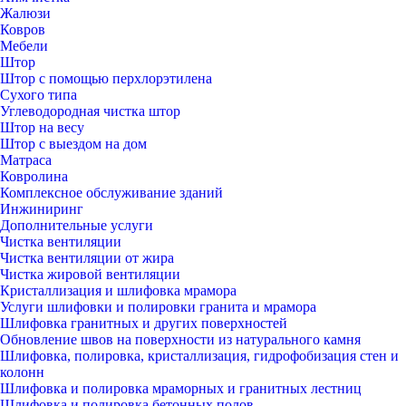
Жалюзи
Ковров
Мебели
Штор
Штор с помощью перхлорэтилена
Сухого типа
Углеводородная чистка штор
Штор на весу
Штор с выездом на дом
Матраса
Ковролина
Комплексное обслуживание зданий
Инжиниринг
Дополнительные услуги
Чистка вентиляции
Чистка вентиляции от жира
Чистка жировой вентиляции
Кристаллизация и шлифовка мрамора
Услуги шлифовки и полировки гранита и мрамора
Шлифовка гранитных и других поверхностей
Обновление швов на поверхности из натурального камня
Шлифовка, полировка, кристаллизация, гидрофобизация стен и
колонн
Шлифовка и полировка мраморных и гранитных лестниц
Шлифовка и полировка бетонных полов