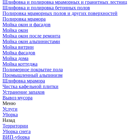
Шлифовка и полировка мраморных и гранитных лестниц
Шлифовка и полировка бетонных полов
Полировка мраморных полов и других поверхностей
Полировка мрамора
Мойка окон и фасадов
Мойка окон
Мойка окон после ремонта
Мойка окон альпинистами
Мойка витрин
Мойка фасадов
Мойка дома
Мойка коттеджа
Полимерное покрытие пола
Промышленный альпинизм
Шлифовка мрамора
Чистка кафельной плитки
Устранение запахов
Вывоз мусора
Меню
Услуги
Уборка
Назад
Территории
Уборка снега
ВИП-уборка