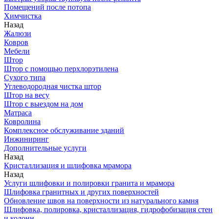
Помещений после потопа
Химчистка
Назад
Жалюзи
Ковров
Мебели
Штор
Штор с помощью перхлорэтилена
Сухого типа
Углеводородная чистка штор
Штор на весу
Штор с выездом на дом
Матраса
Ковролина
Комплексное обслуживание зданий
Инжиниринг
Дополнительные услуги
Назад
Кристаллизация и шлифовка мрамора
Назад
Услуги шлифовки и полировки гранита и мрамора
Шлифовка гранитных и других поверхностей
Обновление швов на поверхности из натурального камня
Шлифовка, полировка, кристаллизация, гидрофобизация стен
и колонн