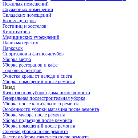
Нежилых помещений
Служебных помещений
Складских помещений
Бизнес-центров
Гостиниц и хостелов
Кинотеатров
Медицинских учреждений
Парикмахерских
Парковок
Спортзалов и фитнес-клубов
Уборка метро
Уборка ресторанов и кафе
Торговых центров
Очистка крыш от наледи и снега
Уборка помещений после ремонта
Назад
Качественная уборка дома после ремонта
Генеральная послестроительная уборка
Уборка после капитального ремонта
Особенности уборки магазина после ремонта
Уборка мусора после ремонта
Уборка подъездов после ремонта
Уборка помещений после ремонта
Срочная уборка после ремонта
Быстрая уборка таунхауса после ремонта