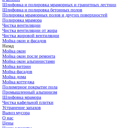
Шлифовка и полировка мраморных и гранитных лестниц
Шлифовка и полировка бетонных полов
Полировка мраморных полов и других поверхностей
Полировка мрамора
Чистка вентиляции
Чистка вентиляции от жира
Чистка жировой вентиляции
Мойка окон и фасадов
Назад
Мойка окон
Мойка окон после ремонта
Мойка окон альпинистами
Мойка витрин
Мойка фасадов
Мойка дома
Мойка коттеджа
Полимерное покрытие пола
Промышленный альпинизм
Шлифовка мрамора
Чистка кафельной плитки
Устранение запахов
Вывоз мусора
О нас
Цены