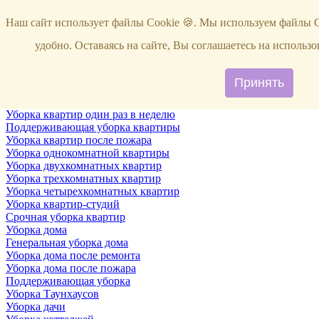
Услуги
Наш сайт использует файлы Cookie 🍪. Мы используем файлы C
Уборка
Территории
удобно. Оставаясь на сайте, Вы соглашаетесь на исполь
Уборка снега
ВИП-уборка
Уборка квартир
Принять
Генеральная уборка квартир
Уборка квартир после ремонта
Уборка квартир один раз в неделю
Поддерживающая уборка квартиры
Уборка квартир после пожара
Уборка однокомнатной квартиры
Уборка двухкомнатных квартир
Уборка трехкомнатных квартир
Уборка четырехкомнатных квартир
Уборка квартир-студий
Срочная уборка квартир
Уборка дома
Генеральная уборка дома
Уборка дома после ремонта
Уборка дома после пожара
Поддерживающая уборка
Уборка Таунхаусов
Уборка дачи