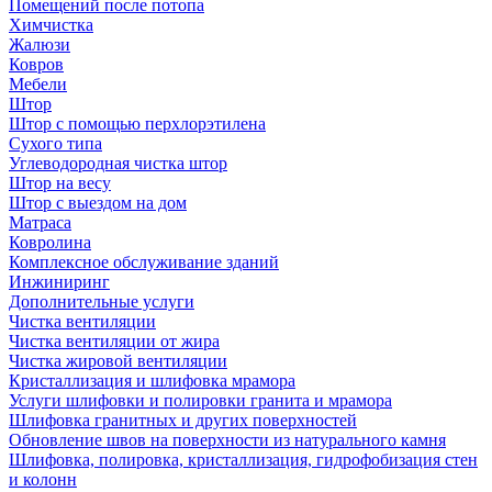
Помещений после потопа
Химчистка
Жалюзи
Ковров
Мебели
Штор
Штор с помощью перхлорэтилена
Сухого типа
Углеводородная чистка штор
Штор на весу
Штор с выездом на дом
Матраса
Ковролина
Комплексное обслуживание зданий
Инжиниринг
Дополнительные услуги
Чистка вентиляции
Чистка вентиляции от жира
Чистка жировой вентиляции
Кристаллизация и шлифовка мрамора
Услуги шлифовки и полировки гранита и мрамора
Шлифовка гранитных и других поверхностей
Обновление швов на поверхности из натурального камня
Шлифовка, полировка, кристаллизация, гидрофобизация стен
и колонн