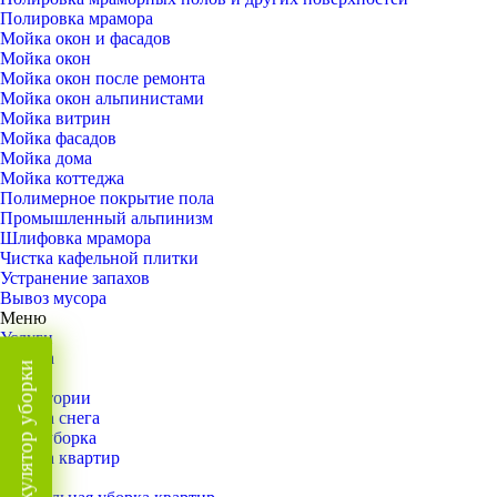
Полировка мрамора
Мойка окон и фасадов
Мойка окон
Мойка окон после ремонта
Мойка окон альпинистами
Мойка витрин
Мойка фасадов
Мойка дома
Мойка коттеджа
Полимерное покрытие пола
Промышленный альпинизм
Шлифовка мрамора
Чистка кафельной плитки
Устранение запахов
Вывоз мусора
Меню
Услуги
Уборка
Калькулятор уборки
Назад
Территории
Уборка снега
ВИП-уборка
Уборка квартир
Назад