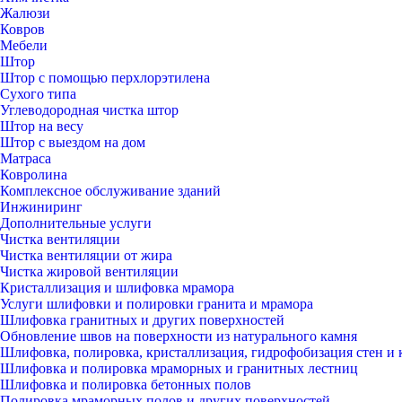
Жалюзи
Ковров
Мебели
Штор
Штор с помощью перхлорэтилена
Сухого типа
Углеводородная чистка штор
Штор на весу
Штор с выездом на дом
Матраса
Ковролина
Комплексное обслуживание зданий
Инжиниринг
Дополнительные услуги
Чистка вентиляции
Чистка вентиляции от жира
Чистка жировой вентиляции
Кристаллизация и шлифовка мрамора
Услуги шлифовки и полировки гранита и мрамора
Шлифовка гранитных и других поверхностей
Обновление швов на поверхности из натурального камня
Шлифовка, полировка, кристаллизация, гидрофобизация стен и 
Шлифовка и полировка мраморных и гранитных лестниц
Шлифовка и полировка бетонных полов
Полировка мраморных полов и других поверхностей