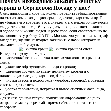
Почему необходимо заказать очистку
крыш в Сергиевом Посаде у нас?
Снег, падающий с кровли, может повредить зафиксированные
на стенах домов кондиционеры, водостоки, карнизы и пр. Если
не убирать его вовремя, это приведёт к его неконтролируемому
сходу, что создаёт серьёзную угрозу как целостности здания, так
и здоровью и жизни людей. Кроме того, если своевременно не
выполнять эту работу, ОАТИ г. Москвы могут выписать штраф
владельцу здания. Выгоднее заключить с нами контракт на
оказание такой услуги.
В перечень услуги входят:
частичная/полная очистка плоских/наклонных крыш от
снега;
удаление образующейся наледи с кровли;
удаление сосулек по всему периметру кровли и с
нависающих фасадов, карнизов, балконов;
чистка свесов и водостоков (желобов, воронок), проверка
системы крепления;
уборка территории, погрузка и вывоз снежных масс, льда,
сосулек.
Для заказа данной услуги, получения информации о ценах
отправьте заявку через сайт прямо сейчас или звоните по
телефону .