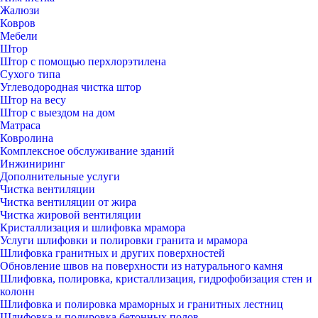
Жалюзи
Ковров
Мебели
Штор
Штор с помощью перхлорэтилена
Сухого типа
Углеводородная чистка штор
Штор на весу
Штор с выездом на дом
Матраса
Ковролина
Комплексное обслуживание зданий
Инжиниринг
Дополнительные услуги
Чистка вентиляции
Чистка вентиляции от жира
Чистка жировой вентиляции
Кристаллизация и шлифовка мрамора
Услуги шлифовки и полировки гранита и мрамора
Шлифовка гранитных и других поверхностей
Обновление швов на поверхности из натурального камня
Шлифовка, полировка, кристаллизация, гидрофобизация стен и
колонн
Шлифовка и полировка мраморных и гранитных лестниц
Шлифовка и полировка бетонных полов