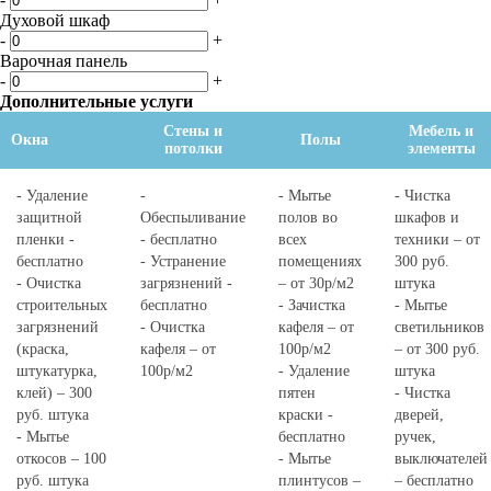
Духовой шкаф
-
+
Варочная панель
-
+
Дополнительные услуги
Стены и
Мебель и
Окна
Полы
потолки
элементы
- Удаление
-
- Мытье
- Чистка
защитной
Обеспыливание
полов во
шкафов и
пленки -
- бесплатно
всех
техники – от
бесплатно
- Устранение
помещениях
300 руб.
- Очистка
загрязнений -
– от 30р/м2
штука
строительных
бесплатно
- Зачистка
- Мытье
загрязнений
- Очистка
кафеля – от
светильников
(краска,
кафеля – от
100р/м2
– от 300 руб.
штукатурка,
100р/м2
- Удаление
штука
клей) – 300
пятен
- Чистка
руб. штука
краски -
дверей,
- Мытье
бесплатно
ручек,
откосов – 100
- Мытье
выключателей
руб. штука
плинтусов –
– бесплатно