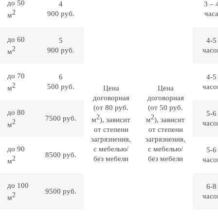
до 50
4
3 – 
2
900 руб.
час
м
до 60
5
4-5
2
900 руб.
часо
м
до 70
6
4-5
2
500 руб.
часо
м
Цена
Цена
договорная
договорная
(от 80 руб.
(от 50 руб.
до 80
5-6
2
2
7500 руб.
м
), зависит
м
), зависит
2
часо
м
от степени
от степени
загрязнения,
загрязнения,
до 90
с мебелью/
с мебелью/
5-6
8500 руб.
2
без мебели
без мебели
часо
м
до 100
6-8
9500 руб.
2
часо
м