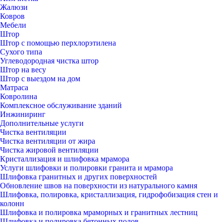
Жалюзи
Ковров
Мебели
Штор
Штор с помощью перхлорэтилена
Сухого типа
Углеводородная чистка штор
Штор на весу
Штор с выездом на дом
Матраса
Ковролина
Комплексное обслуживание зданий
Инжиниринг
Дополнительные услуги
Чистка вентиляции
Чистка вентиляции от жира
Чистка жировой вентиляции
Кристаллизация и шлифовка мрамора
Услуги шлифовки и полировки гранита и мрамора
Шлифовка гранитных и других поверхностей
Обновление швов на поверхности из натурального камня
Шлифовка, полировка, кристаллизация, гидрофобизация стен и
колонн
Шлифовка и полировка мраморных и гранитных лестниц
Шлифовка и полировка бетонных полов