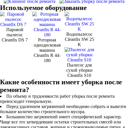
Используемое оборудование
Паровой
Водопылесос
пылесос
Cleanfix SW 25
Cleanfix DS 7
Роторная
K
однодисковая
машина
Cleanfix R 44-
180
Пылесос для
сухой уборки
Cleanfix S10
Какие особенности имеет уборка после
ремонта?
По объему и трудоемкости работ уборка после ремонта
превосходит генеральную.
Перед удалением загрязнений необходимо собрать и вывезти
большое количество строительного мусора.
Большинство загрязнений имеет специфический характер.
Чаще все это затвердевшие остатки строительных смесей или
лакокрасочных составов, жирные и сложновыводимые пятна, а