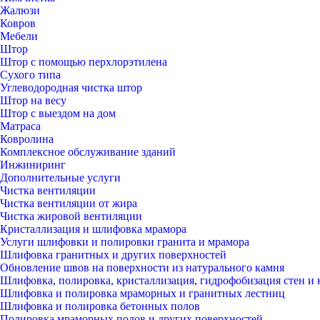
Жалюзи
Ковров
Мебели
Штор
Штор с помощью перхлорэтилена
Сухого типа
Углеводородная чистка штор
Штор на весу
Штор с выездом на дом
Матраса
Ковролина
Комплексное обслуживание зданий
Инжиниринг
Дополнительные услуги
Чистка вентиляции
Чистка вентиляции от жира
Чистка жировой вентиляции
Кристаллизация и шлифовка мрамора
Услуги шлифовки и полировки гранита и мрамора
Шлифовка гранитных и других поверхностей
Обновление швов на поверхности из натурального камня
Шлифовка, полировка, кристаллизация, гидрофобизация стен и 
Шлифовка и полировка мраморных и гранитных лестниц
Шлифовка и полировка бетонных полов
Полировка мраморных полов и других поверхностей