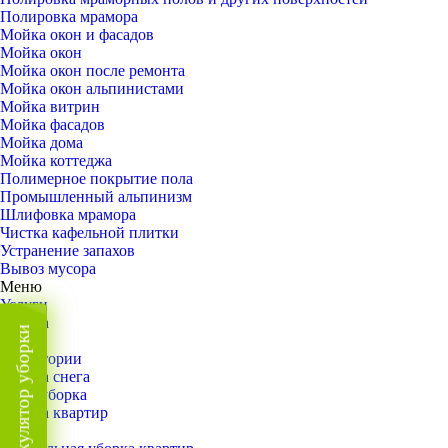
Полировка мрамора
Мойка окон и фасадов
Мойка окон
Мойка окон после ремонта
Мойка окон альпинистами
Мойка витрин
Мойка фасадов
Мойка дома
Мойка коттеджа
Полимерное покрытие пола
Промышленный альпинизм
Шлифовка мрамора
Чистка кафельной плитки
Устранение запахов
Вывоз мусора
Меню
Услуги
Уборка
Калькулятор уборки
Назад
Территории
Уборка снега
ВИП-уборка
Уборка квартир
Назад