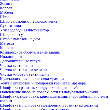
Жалюзи
Ковров
Мебели
Штор
Штор с помощью перхлорэтилена
Сухого типа
Углеводородная чистка штор
Штор на весу
Штор с выездом на дом
Матраса
Ковролина
Комплексное обслуживание зданий
Инжиниринг
Дополнительные услуги
Чистка вентиляции
Чистка вентиляции от жира
Чистка жировой вентиляции
Кристаллизация и шлифовка мрамора
Услуги шлифовки и полировки гранита и мрамора
Шлифовка гранитных и других поверхностей
Обновление швов на поверхности из натурального камня
Шлифовка, полировка, кристаллизация, гидрофобизация стен и
колонн
Шлифовка и полировка мраморных и гранитных лестниц
Шлифовка и полировка бетонных полов